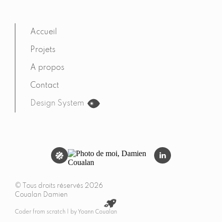
Accueil
Projets
A propos
Contact
Design System
© Tous droits réservés
2026
Coualan Damien
Coder from scratch | by
Yoann Coualan