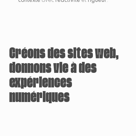
contexte
avec
réactivité
et
rigueur
.
Créons des sites web,
donnons vie à des
expériences
numériques