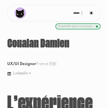
Disponible
pour vos projets
Coualan
Damien
UX/UI Designer
France 🇫🇷
LinkedIn
L’expérience