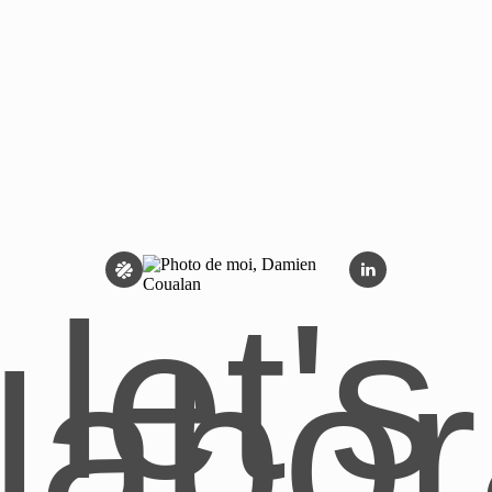
let's
llabor