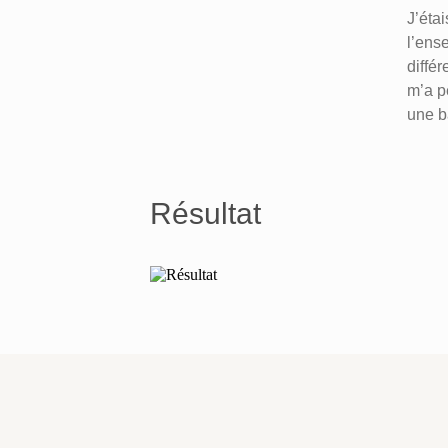
J’éta
l’ense
différ
m’a p
une b
Résultat