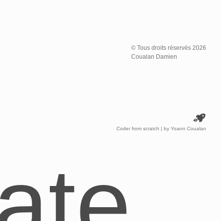
© Tous droits réservés
2026
Coualan Damien
Coder from scratch | by
Yoann Coualan
ate