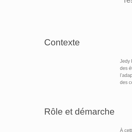
re
Contexte
Jedy 
des ét
l'ada
des c
Rôle et démarche
À cet