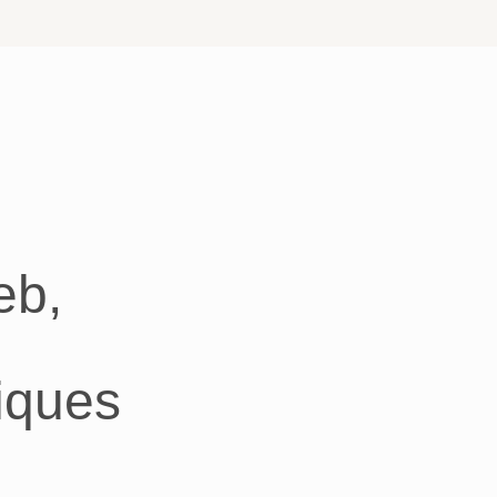
eb,
iques